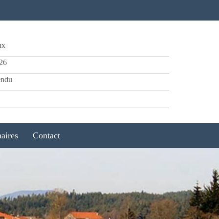
ux
026
endu
naires
Contact